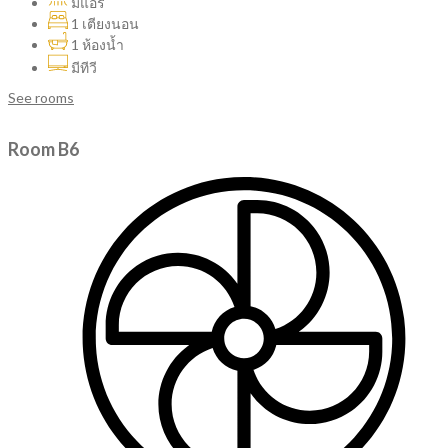
มีแอร์
1 เตียงนอน
1 ห้องน้ำ
มีทีวี
See rooms
Room B6