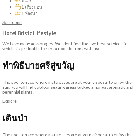
มีแอร์
1 เตียงนอน
1 ห้องน้ำ
See rooms
Hotel Bristol lifestyle
We have many advantages. We identified the five best services for
which it’s profitable to rent a room for rent with us:
ทำพิธีบายศรีสู่ขวัญ
The pool terrace where mattresses are at your disposal to enjoy the
sun, you will find outdoor seating areas tucked amongst aromatic and
perennial plants.
Explore
เดินป่า
The pool terrace where mattresses are at your disposal to enjoy the