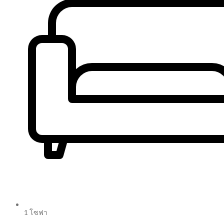
1 โซฟา