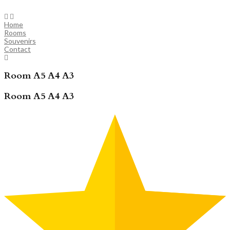
Skip
to
content
Home
Rooms
Souvenirs
Contact
Room A5 A4 A3
Room A5 A4 A3